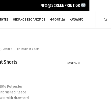
INFO@SCREENPRINT.GR
ΤΗΤΕΣ
ΟΙΚΙΑΚΟΣ ΕΞΟΠΛΙΣΜΟΣ
ΦΡΟΝΤΙΔΑ
ΚΑΤΑΛΟΓΟΙ
ΦΟΎΤΕΡ
LIGHTWEIGHT SHORTS
ht Shorts
SKU:
90201
 20% Polyester
unbrushed fleece
waist with drawcord
.