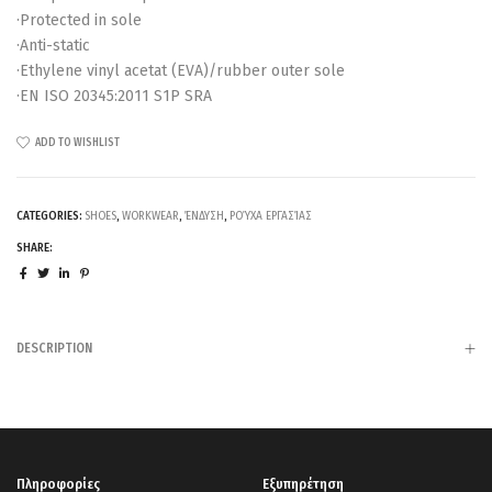
·Protected in sole
·Anti-static
·Ethylene vinyl acetat (EVA)/rubber outer sole
·EN ISO 20345:2011 S1P SRA
ADD TO WISHLIST
CATEGORIES:
SHOES
,
WORKWEAR
,
ΈΝΔΥΣΗ
,
ΡΟΎΧΑ ΕΡΓΑΣΊΑΣ
SHARE:
DESCRIPTION
Πληροφορίες
Εξυπηρέτηση