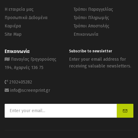
Η εταιρεία μας
Τρόποι Παραγγελίας
Προσωπικά Δεδομένα
Τρόποι Πληρωμής
Καριέρα
Τρόποι Αποστολής
Site Map
Επικοινωνία
Επικοινωνία
Subscribe to newsletter
Παναγίας Γρηγορούσης
Enter your email address for
receiving valuable newsletters.
194, Αχαρνές 136 75
2102405282
info@screenprint.gr