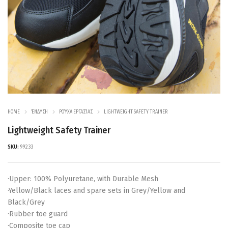
HOME
ΈΝΔΥΣΗ
ΡΟΎΧΑ ΕΡΓΑΣΊΑΣ
LIGHTWEIGHT SAFETY TRAINER
Lightweight Safety Trainer
SKU:
99233
·Upper: 100% Polyuretane, with Durable Mesh
·Yellow/Black laces and spare sets in Grey/Yellow and
Black/Grey
·Rubber toe guard
·Composite toe cap