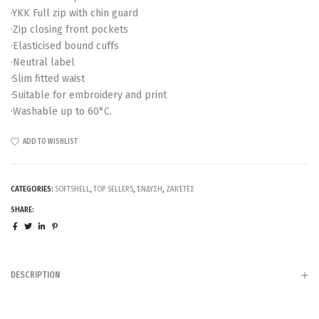
·YKK Full zip with chin guard
·Zip closing front pockets
·Elasticised bound cuffs
·Neutral label
·Slim fitted waist
·Suitable for embroidery and print
·Washable up to 60°C.
ADD TO WISHLIST
CATEGORIES:
SOFTSHELL
,
TOP SELLERS
,
ΈΝΔΥΣΗ
,
ΖΑΚΈΤΕΣ
SHARE:
DESCRIPTION