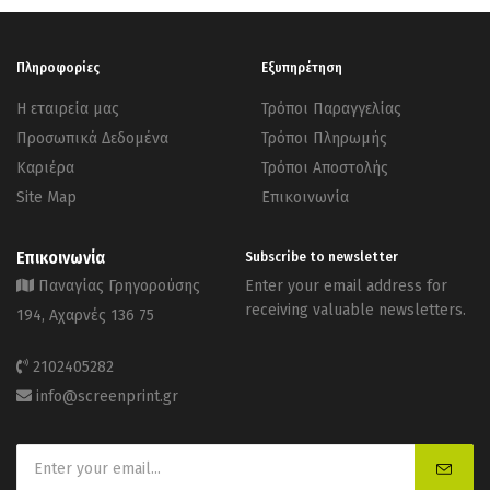
Πληροφορίες
Εξυπηρέτηση
Η εταιρεία μας
Τρόποι Παραγγελίας
Προσωπικά Δεδομένα
Τρόποι Πληρωμής
Καριέρα
Τρόποι Αποστολής
Site Map
Επικοινωνία
Επικοινωνία
Subscribe to newsletter
Παναγίας Γρηγορούσης
Enter your email address for
receiving valuable newsletters.
194, Αχαρνές 136 75
2102405282
info@screenprint.gr