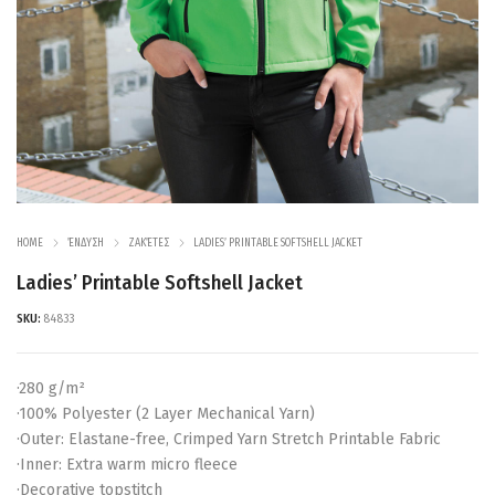
HOME
ΈΝΔΥΣΗ
ΖΑΚΈΤΕΣ
LADIES’ PRINTABLE SOFTSHELL JACKET
Ladies’ Printable Softshell Jacket
SKU:
84833
·280 g/m²
·100% Polyester (2 Layer Mechanical Yarn)
·Outer: Elastane-free, Crimped Yarn Stretch Printable Fabric
·Inner: Extra warm micro fleece
·Decorative topstitch