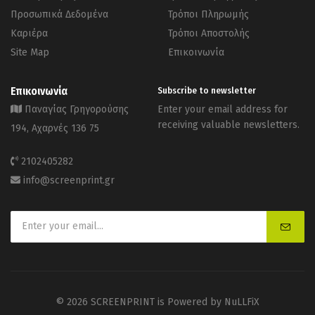
Προσωπικά Δεδομένα
Τρόποι Πληρωμής
Καριέρα
Τρόποι Αποστολής
Site Map
Επικοινωνία
Επικοινωνία
Subscribe to newsletter
Παναγίας Γρηγορούσης
Enter your email address for
receiving valuable newsletters.
194, Αχαρνές 136 75
2102405282
info@screenprint.gr
© 2026 SCREENPRINT is Powered by
NuLLFiX