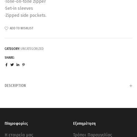
·Tone-on-tone zipper
·Set-in sleeves
·Zipped side pockets.
ADD TO WISHLIST
CATEGORY:
UNCATEGORIZED
SHARE:
DESCRIPTION
Πληροφορίες
Εξυπηρέτηση
Η εταιρεία μας
Τρόποι Παραγγελίας