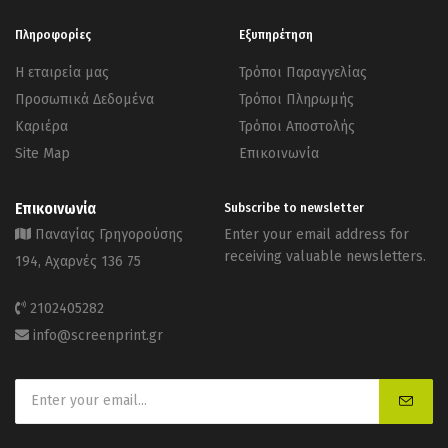
Πληροφορίες
Εξυπηρέτηση
Η εταιρεία μας
Τρόποι Παραγγελίας
Προσωπικά Δεδομένα
Τρόποι Πληρωμής
Καριέρα
Τρόποι Αποστολής
Site Map
Επικοινωνία
Επικοινωνία
Subscribe to newsletter
Παναγίας Γρηγορούσης
Enter your email address for
receiving valuable newsletters.
194, Αχαρνές 136 75
2102405282
info@screenprint.gr