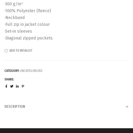
·300 g/m²
·100% Polyester (fleece)
·Neckband
·Full zip in jacket colour
·Set-in sleeves
·Diagonal zipped pockets.
ADD TO WISHLIST
CATEGORY:
UNCATEGORIZED
SHARE:
DESCRIPTION