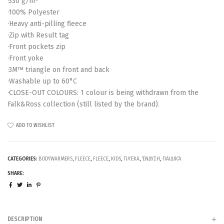
·330 g/m²
·100% Polyester
·Heavy anti-pilling fleece
·Zip with Result tag
·Front pockets zip
·Front yoke
·3M™ triangle on front and back
·Washable up to 60°C
·CLOSE-OUT COLOURS: 1 colour is being withdrawn from the
Falk&Ross collection (still listed by the brand).
ADD TO WISHLIST
CATEGORIES:
BODYWARMERS
,
FLEECE
,
FLEECE
,
KIDS
,
ΓΙΛΈΚΑ
,
ΈΝΔΥΣΗ
,
ΠΑΙΔΙΚΆ
SHARE:
DESCRIPTION