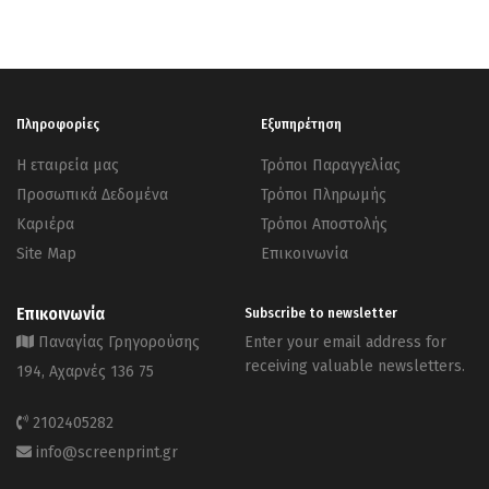
Πληροφορίες
Εξυπηρέτηση
Η εταιρεία μας
Τρόποι Παραγγελίας
Προσωπικά Δεδομένα
Τρόποι Πληρωμής
Καριέρα
Τρόποι Αποστολής
Site Map
Επικοινωνία
Επικοινωνία
Subscribe to newsletter
Παναγίας Γρηγορούσης
Enter your email address for
receiving valuable newsletters.
194, Αχαρνές 136 75
2102405282
info@screenprint.gr