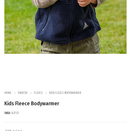
HOME
ΈΝΔΥΣΗ
FLEECE
KIDS FLEECE BODYWARMER
Kids Fleece Bodywarmer
SKU:
83733