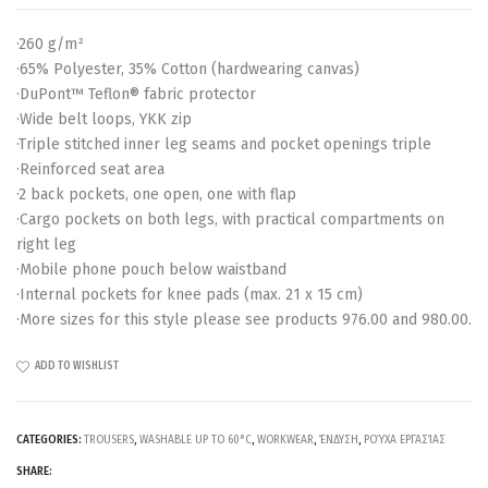
·260 g/m²
·65% Polyester, 35% Cotton (hardwearing canvas)
·DuPont™ Teflon® fabric protector
·Wide belt loops, YKK zip
·Triple stitched inner leg seams and pocket openings triple
·Reinforced seat area
·2 back pockets, one open, one with flap
·Cargo pockets on both legs, with practical compartments on
right leg
·Mobile phone pouch below waistband
·Internal pockets for knee pads (max. 21 x 15 cm)
·More sizes for this style please see products 976.00 and 980.00.
ADD TO WISHLIST
CATEGORIES:
TROUSERS
,
WASHABLE UP TO 60°C
,
WORKWEAR
,
ΈΝΔΥΣΗ
,
ΡΟΎΧΑ ΕΡΓΑΣΊΑΣ
SHARE: