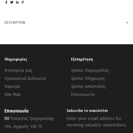
DESCRIPTION
Πληροφορίες
Εξυπηρέτηση
Η εταιρεία μας
Τρόποι Παραγγελίας
Προσωπικά Δεδομένα
Τρόποι Πληρωμής
Καριέρα
Τρόποι Αποστολής
Site Map
Επικοινωνία
Επικοινωνία
Subscribe to newsletter
Παναγίας Γρηγορούσης
Enter your email address for
receiving valuable newsletters.
194, Αχαρνές 136 75