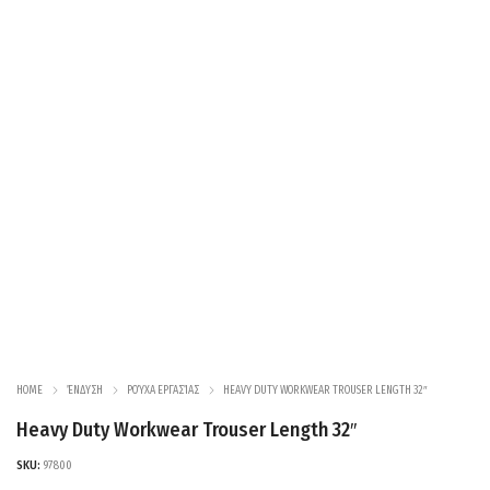
HOME
ΈΝΔΥΣΗ
ΡΟΎΧΑ ΕΡΓΑΣΊΑΣ
HEAVY DUTY WORKWEAR TROUSER LENGTH 32″
Heavy Duty Workwear Trouser Length 32″
SKU:
97800