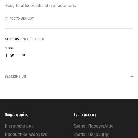
·Easy to affix elastic strap fasteners.
ADD TO WISHLIST
CATEGORY:
UNCATEGORIZED
SHARE:
DESCRIPTION
Πληροφορίες
Εξυπηρέτηση
Η εταιρεία μας
Τρόποι Παραγγελίας
Προσωπικά Δεδομένα
Τρόποι Πληρωμής