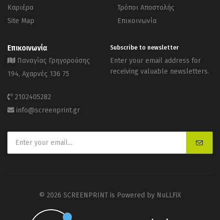
Καριέρα
Τρόποι Αποστολής
Site Map
Επικοινωνία
Επικοινωνία
Subscribe to newsletter
Παναγίας Γρηγορούσης
Enter your email address for
receiving valuable newsletters.
194, Αχαρνές 136 75
2102405282
info@screenprint.gr
© 2026 SCREENPRINT is Powered by
NuLLFiX