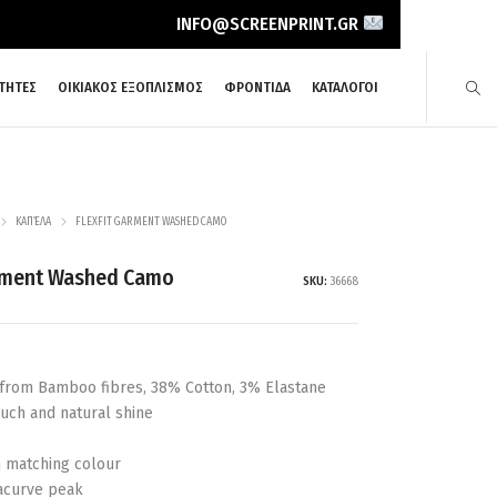
INFO@SCREENPRINT.GR
ΤΗΤΕΣ
ΟΙΚΙΑΚΟΣ ΕΞΟΠΛΙΣΜΟΣ
ΦΡΟΝΤΙΔΑ
ΚΑΤΑΛΟΓΟΙ
ΚΑΠΈΛΑ
FLEXFIT GARMENT WASHED CAMO
arment Washed Camo
SKU:
36668
 from Bamboo fibres, 38% Cotton, 3% Elastane
ouch and natural shine
n matching colour
acurve peak