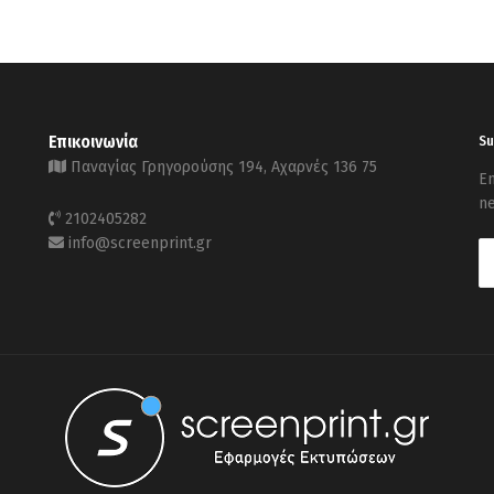
Επικοινωνία
Su
Παναγίας Γρηγορούσης 194, Αχαρνές 136 75
En
ne
2102405282
info@screenprint.gr