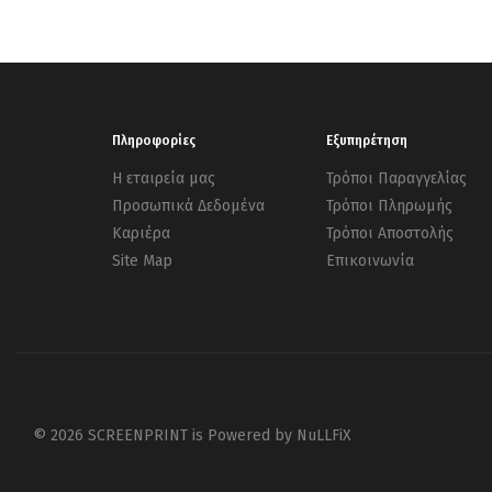
Πληροφορίες
Εξυπηρέτηση
Η εταιρεία μας
Τρόποι Παραγγελίας
Προσωπικά Δεδομένα
Τρόποι Πληρωμής
Καριέρα
Τρόποι Αποστολής
Site Map
Επικοινωνία
© 2026 SCREENPRINT is Powered by
NuLLFiX