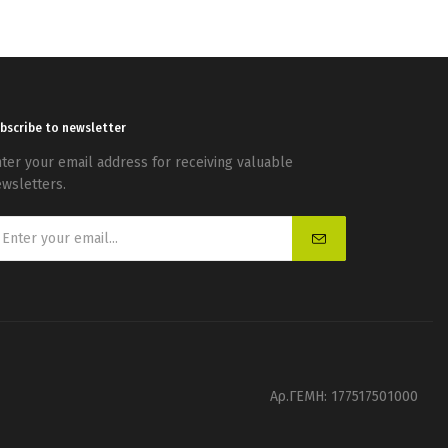
bscribe to newsletter
ter your email address for receiving valuable
wsletters.
Αρ.ΓΕΜΗ: 177517501000