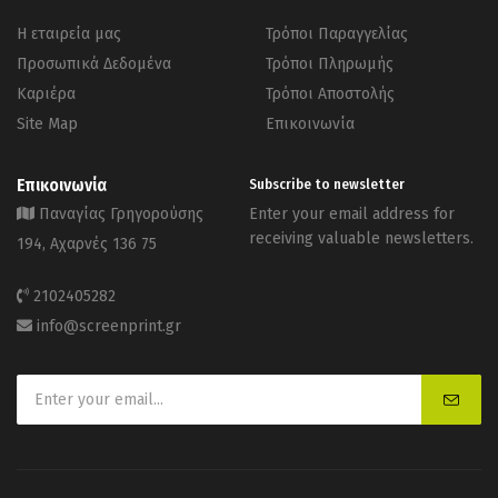
Η εταιρεία μας
Τρόποι Παραγγελίας
Προσωπικά Δεδομένα
Τρόποι Πληρωμής
Καριέρα
Τρόποι Αποστολής
Site Map
Επικοινωνία
Επικοινωνία
Subscribe to newsletter
Παναγίας Γρηγορούσης
Enter your email address for
receiving valuable newsletters.
194, Αχαρνές 136 75
2102405282
info@screenprint.gr