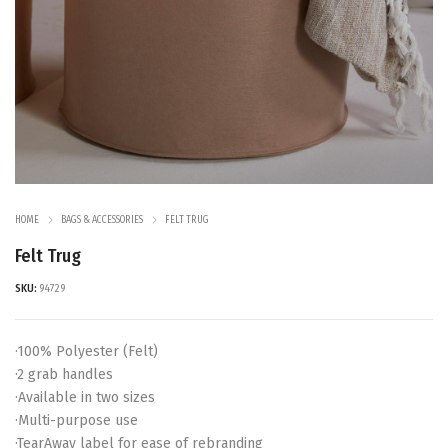
HOME
BAGS & ACCESSORIES
FELT TRUG
Felt Trug
SKU:
94729
·100% Polyester (Felt)
·2 grab handles
·Available in two sizes
·Multi-purpose use
·TearAway label for ease of rebranding