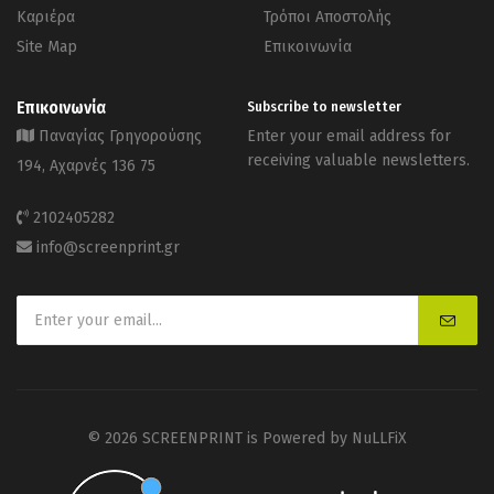
Καριέρα
Τρόποι Αποστολής
Site Map
Επικοινωνία
Επικοινωνία
Subscribe to newsletter
Παναγίας Γρηγορούσης
Enter your email address for
receiving valuable newsletters.
194, Αχαρνές 136 75
2102405282
info@screenprint.gr
© 2026 SCREENPRINT is Powered by
NuLLFiX