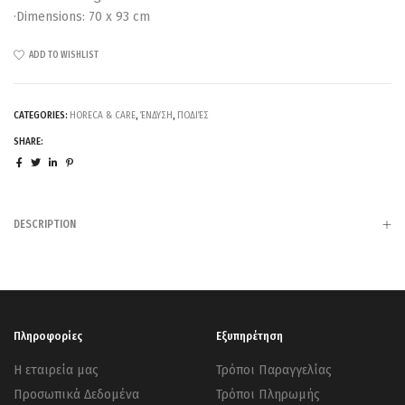
·Dimensions: 70 x 93 cm
ADD TO WISHLIST
CATEGORIES:
HORECA & CARE
,
ΈΝΔΥΣΗ
,
ΠΟΔΙΈΣ
SHARE:
DESCRIPTION
Πληροφορίες
Εξυπηρέτηση
Η εταιρεία μας
Τρόποι Παραγγελίας
Προσωπικά Δεδομένα
Τρόποι Πληρωμής