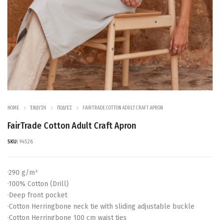
HOME
ΈΝΔΥΣΗ
ΠΟΔΙΈΣ
FAIRTRADE COTTON ADULT CRAFT APRON
FairTrade Cotton Adult Craft Apron
SKU:
94528
·290 g/m²
·100% Cotton (Drill)
·Deep front pocket
·Cotton Herringbone neck tie with sliding adjustable buckle
·Cotton Herringbone 100 cm waist ties