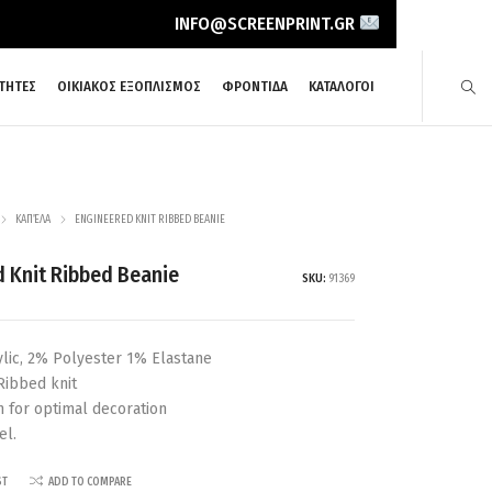
INFO@SCREENPRINT.GR
ΤΗΤΕΣ
ΟΙΚΙΑΚΟΣ ΕΞΟΠΛΙΣΜΟΣ
ΦΡΟΝΤΙΔΑ
ΚΑΤΑΛΟΓΟΙ
ΚΑΠΈΛΑ
ENGINEERED KNIT RIBBED BEANIE
 Knit Ribbed Beanie
SKU:
91369
lic, 2% Polyester 1% Elastane
 Ribbed knit
n for optimal decoration
el.
ST
ADD TO COMPARE