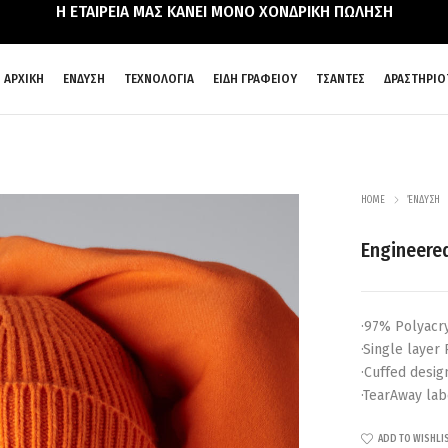
Η ΕΤΑΙΡΕΙΑ ΜΑΣ ΚΑΝΕΙ ΜΟΝΟ ΧΟΝΔΡΙΚΗ ΠΩΛΗΣΗ
ΑΡΧΙΚΗ
ΕΝΔΥΣΗ
ΤΕΧΝΟΛΟΓΙΑ
ΕΙΔΗ ΓΡΑΦΕΙΟΥ
ΤΣΑΝΤΕΣ
ΔΡΑΣΤΗΡΙΟ
HOME
ΈΝΔΥΣΗ
Engineered
·97% Polyacry
·Single layer
·Cuffed desig
·TearAway lab
ADD TO WISHLI