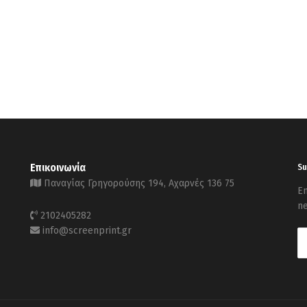
Επικοινωνία
Su
Παναγίας Γρηγορούσης 194, Αχαρνές 136 75
En
ne
2102405282
info@screenprint.gr