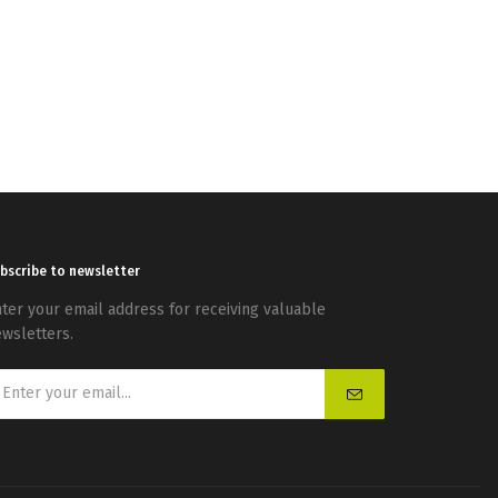
bscribe to newsletter
ter your email address for receiving valuable
wsletters.