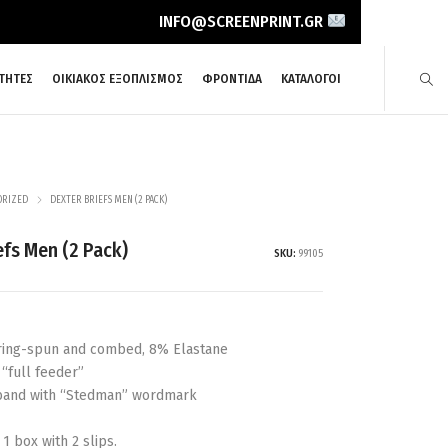
INFO@SCREENPRINT.GR
ΤΗΤΕΣ
ΟΙΚΙΑΚΟΣ ΕΞΟΠΛΙΣΜΟΣ
ΦΡΟΝΤΙΔΑ
ΚΑΤΑΛΟΓΟΙ
ORIZED
DEXTER BRIEFS MEN (2 PACK)
efs Men (2 Pack)
SKU:
99105
 ring-spun and combed, 8% Elastane
 “full feeder”
stband with “Stedman” wordmark
= 1 box with 2 slips.