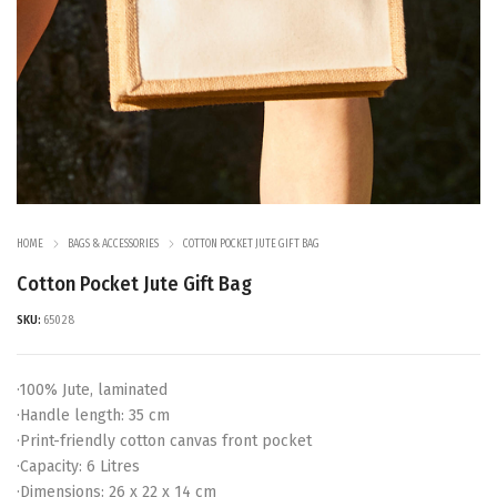
HOME
BAGS & ACCESSORIES
COTTON POCKET JUTE GIFT BAG
Cotton Pocket Jute Gift Bag
SKU:
65028
·100% Jute, laminated
·Handle length: 35 cm
·Print-friendly cotton canvas front pocket
·Capacity: 6 Litres
·Dimensions: 26 x 22 x 14 cm