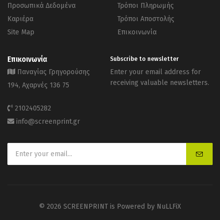
Προσωπικά Δεδομένα
Τρόποι Πληρωμής
Καριέρα
Τρόποι Αποστολής
Site Map
Επικοινωνία
Επικοινωνία
Subscribe to newsletter
Παναγίας Γρηγορούσης
Enter your email address for
receiving valuable newsletters.
194, Αχαρνές 136 75
2102405282
info@screenprint.gr
© 2026 SCREENPRINT is Powered by
NuLLFiX