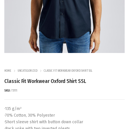
HOME
UNCATEGORIZED
CLASSIC FIT WORKWEAR OXFORD SHIRT SSL
Classic Fit Workwear Oxford Shirt SSL
SKU:
73111
·135 g/m²
·70% Cotton, 30% Polyester
·Short sleeve shirt with button down collar
·Back yoke with two inverted pleats