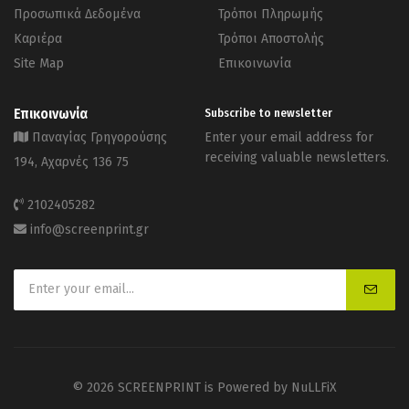
Προσωπικά Δεδομένα
Τρόποι Πληρωμής
Καριέρα
Τρόποι Αποστολής
Site Map
Επικοινωνία
Επικοινωνία
Subscribe to newsletter
Παναγίας Γρηγορούσης
Enter your email address for
receiving valuable newsletters.
194, Αχαρνές 136 75
2102405282
info@screenprint.gr
© 2026 SCREENPRINT is Powered by
NuLLFiX