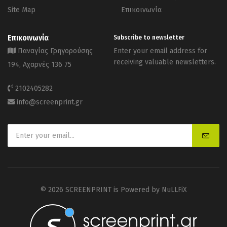
Site Map
Επικοινωνία
Επικοινωνία
Subscribe to newsletter
Παναγίας Γρηγορούσης
Enter your email address for
receiving valuable newsletters.
194, Αχαρνές 136 75
2102405282
info@screenprint.gr
© 2026 SCREENPRINT is Powered by
NuLLFiX