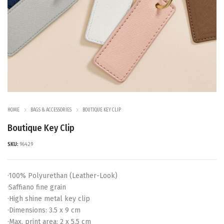
HOME
BAGS & ACCESSORIES
BOUTIQUE KEY CLIP
Boutique Key Clip
SKU:
96429
·100% Polyurethan (Leather-Look)
·Saffiano fine grain
·High shine metal key clip
·Dimensions: 3.5 x 9 cm
·Max. print area: 2 x 5.5 cm