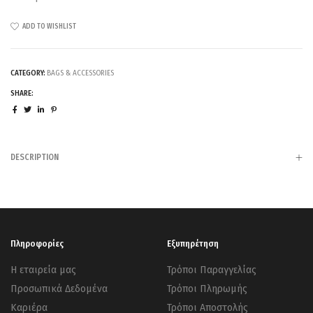
ADD TO WISHLIST
CATEGORY:
BAGS & ACCESSORIES
SHARE:
DESCRIPTION
Πληροφορίες
Εξυπηρέτηση
Η εταιρεία μας
Τρόποι Παραγγελίας
Προσωπικά Δεδομένα
Τρόποι Πληρωμής
Καριέρα
Τρόποι Αποστολής