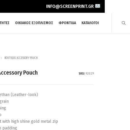
INFO@SCREENPRINT.GR
ΤΗΤΕΣ
ΟΙΚΙΑΚΟΣ ΕΞΟΠΛΙΣΜΟΣ
ΦΡΟΝΤΙΔΑ
ΚΑΤΑΛΟΓΟΙ
BOUTIQUE ACCESSORY POUCH
Accessory Pouch
SKU:
92029
ethan (Leather-look)
 grain
ning
p
with high shine gold metal zip
m padding