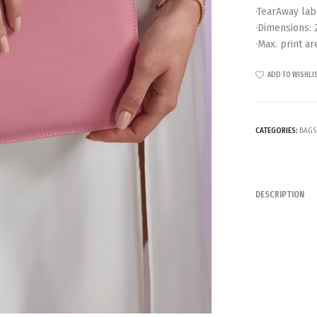
·TearAway lab
·Dimensions: 
·Max. print ar
ADD TO WISHLI
CATEGORIES:
BAGS
DESCRIPTION