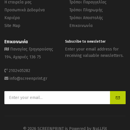
Η εταιρεία μας
Τρόποι Παραγγελίας
Προσωπικά Δεδομένα
Τρόποι Πληρωμής
Καριέρα
Τρόποι Αποστολής
Site Map
Επικοινωνία
Επικοινωνία
Subscribe to newsletter
Παναγίας Γρηγορούσης
Enter your email address for
receiving valuable newsletters.
194, Αχαρνές 136 75
2102405282
info@screenprint.gr
© 2026 SCREENPRINT is Powered by
NuLLFiX