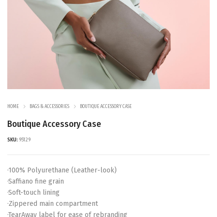
HOME
BAGS & ACCESSORIES
BOUTIQUE ACCESSORY CASE
Boutique Accessory Case
SKU:
95129
·100% Polyurethane (Leather-look)
·Saffiano fine grain
·Soft-touch lining
·Zippered main compartment
·TearAway label for ease of rebranding