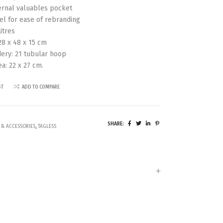
ernal valuables pocket
el for ease of rebranding
Litres
28 x 48 x 15 cm
ery: 21 tubular hoop
ea: 22 x 27 cm.
ST
ADD TO COMPARE
SHARE:
 & ACCESSORIES
,
TAGLESS