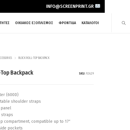
INFO@SCREENPRINT.GR
ΤΗΤΕΣ
ΟΙΚΙΑΚΟΣ ΕΞΟΠΛΙΣΜΟΣ
ΦΡΟΝΤΙΔΑ
ΚΑΤΑΛΟΓΟΙ
CESSORIES
BLOCK ROLL-TOP BACKPACK
l-Top Backpack
SKU:
92629
ter (600D)
table shoulder straps
 panel
 straps
op compartment, compatible up to 17″
side pockets