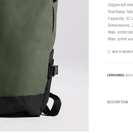
·Zippered int
·TearAway lab
·Capacity: 22 
·Dimensions: 
·Max. embroid
·Max. print ar
ADD TO WISHLI
CATEGORIES:
BAGS
DESCRIPTION