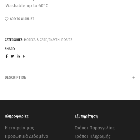
·Washable up to 60°C
ADD TO WISHLIST
CATEGORIES:
HORECA & CARE
,
ΈΝΔΥΣΗ
,
ΠΟΔΙΈΣ
SHARE:
DESCRIPTION
Πληροφορίες
Εξυπηρέτηση
Η εταιρεία μας
Τρόποι Παραγγελίας
Προσωπικά Δεδομένα
Τρόποι Πληρωμής