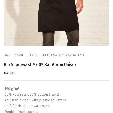
HOME
ΈΝΔΥΣΗ
ΠΟΔΙΈΣ
BIB SUPERWASH® 60º BAR APRON UNISEX
Bib Superwash® 60º Bar Apron Unisex
SKU:
91511
·190 g/m²
·65% Polyester, 35% Cotton (Twill)
·Adjustable neck with plastic adjusters
·Self-fabric ties at waistband
·Double front pocket