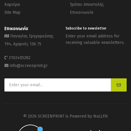
Καριέρα
Τρόποι Αποστολής
Site Map
Επικοινωνία
Επικοινωνία
Subscribe to newsletter
Παναγίας Γρηγορούσης
Enter your email address for
receiving valuable newsletters.
194, Αχαρνές 136 75
2102405282
info@screenprint.gr
© 2026 SCREENPRINT is Powered by
NuLLFiX