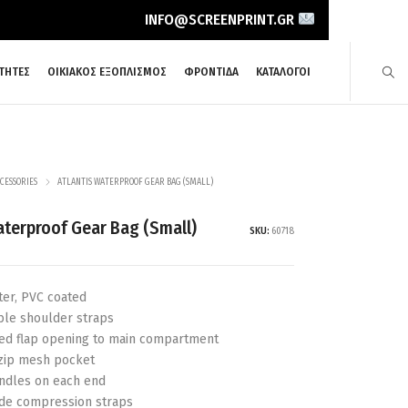
INFO@SCREENPRINT.GR
ΤΗΤΕΣ
ΟΙΚΙΑΚΟΣ ΕΞΟΠΛΙΣΜΟΣ
ΦΡΟΝΤΙΔΑ
ΚΑΤΑΛΟΓΟΙ
CESSORIES
ATLANTIS WATERPROOF GEAR BAG (SMALL)
aterproof Gear Bag (Small)
SKU:
60718
ter, PVC coated
able shoulder straps
red flap opening to main compartment
 zip mesh pocket
andles on each end
ide compression straps