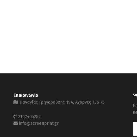
Επικοινωνία
Su
Παναγίας Γρηγορούσης 194, Αχαρνές 136 75
En
ne
2102405282
info@screenprint.gr