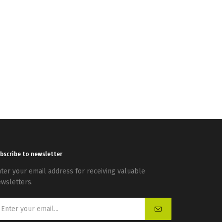
bscribe to newsletter
ter your email address for receiving valuable
wsletters.