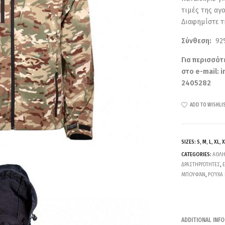
τιμές της αγο
Διαφημίστε τ
Σύνθεση:
92%
Για περισσότ
στο e-mail:
i
2405282
ADD TO WISHLI
SIZES: S, M, L, XL, 
CATEGORIES:
ΑΘΛΗ
ΔΡΑΣΤΗΡΙΌΤΗΤΕΣ
,
ΜΠΟΥΦΆΝ
,
ΡΟΎΧΑ 
ADDITIONAL INF