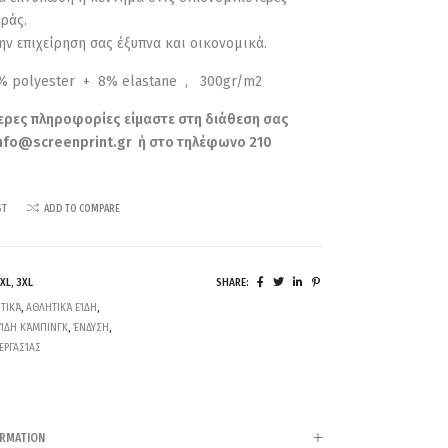
ράς.
ην επιχείρηση σας έξυπνα και οικονομικά.
 polyester + 8% elastane , 300gr/m2
ερες πληροφορίες είμαστε στη διάθεση σας
nfo@screenprint.gr
ή στο τηλέφωνο 210
ST
ADD TO COMPARE
XXL, 3XL
SHARE:
ΤΙΚΆ
,
ΑΘΛΗΤΙΚΆ ΕΊΔΗ
,
ΕΊΔΗ ΚΆΜΠΙΝΓΚ
,
ΈΝΔΥΣΗ
,
ΕΡΓΑΣΊΑΣ
ORMATION