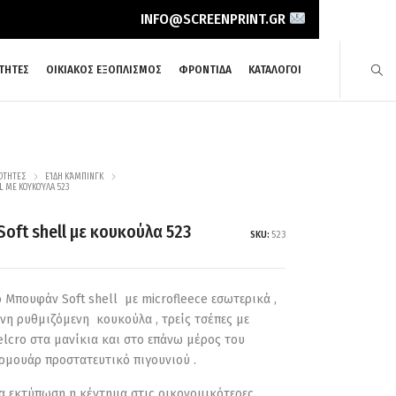
INFO@SCREENPRINT.GR
ΤΗΤΕΣ
ΟΙΚΙΑΚΟΣ ΕΞΟΠΛΙΣΜΟΣ
ΦΡΟΝΤΙΔΑ
ΚΑΤΑΛΟΓΟΙ
ΌΤΗΤΕΣ
ΕΊΔΗ ΚΆΜΠΙΝΓΚ
L ΜΕ ΚΟΥΚΟΎΛΑ 523
oft shell με κουκούλα 523
SKU:
523
 Μπουφάν Soft shell με microfleece εσωτερικά ,
 ρυθμιζόμενη κουκούλα , τρείς τσέπες με
elcro στα μανίκια και στο επάνω μέρος του
ρμουάρ προστατευτικό πιγουνιού .
α εκτύπωση η κέντημα στις οικονομικότερες