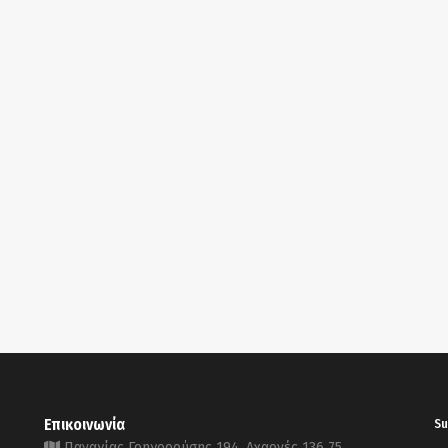
Επικοινωνία
Su
Παναγίας Γρηγορούσης 194, Αχαρνές 136 75