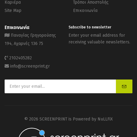
Καριέρα
Τρόποι Αποστολής
Site Map
Επικοινωνία
Επικοινωνία
Subscribe to newsletter
Παναγίας Γρηγορούσης
Enter your email address for
receiving valuable newsletters.
194, Αχαρνές 136 75
2102405282
info@screenprint.gr
© 2026 SCREENPRINT is Powered by
NuLLFiX