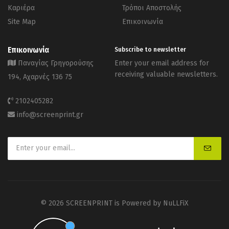
Καριέρα
Τρόποι Αποστολής
Site Map
Επικοινωνία
Επικοινωνία
Subscribe to newsletter
Παναγίας Γρηγορούσης
Enter your email address for
receiving valuable newsletters.
194, Αχαρνές 136 75
2102405282
info@screenprint.gr
© 2026 SCREENPRINT is Powered by
NuLLFiX