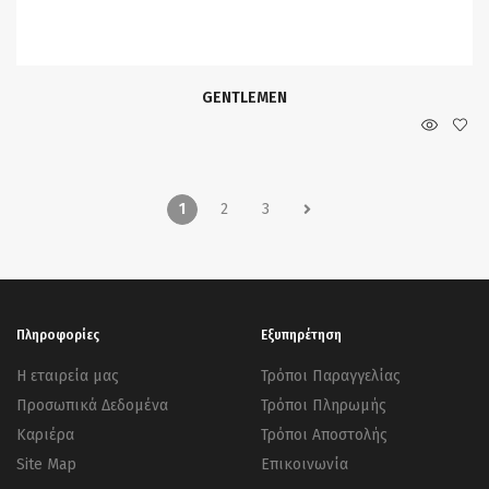
GENTLEMEN
1
2
3
Πληροφορίες
Εξυπηρέτηση
Η εταιρεία μας
Τρόποι Παραγγελίας
Προσωπικά Δεδομένα
Τρόποι Πληρωμής
Καριέρα
Τρόποι Αποστολής
Site Map
Επικοινωνία