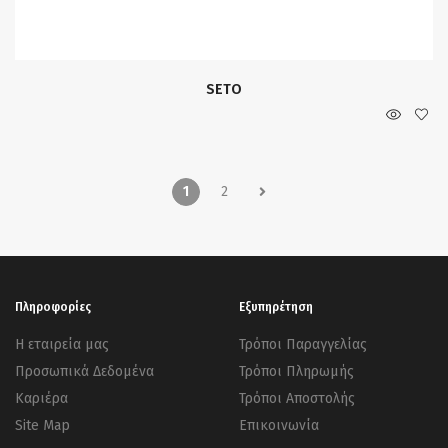
SETO
1
2
Πληροφορίες
Εξυπηρέτηση
Η εταιρεία μας
Τρόποι Παραγγελίας
Προσωπικά Δεδομένα
Τρόποι Πληρωμής
Καριέρα
Τρόποι Αποστολής
Site Map
Επικοινωνία