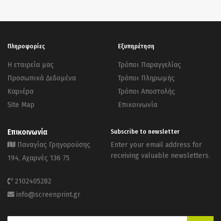
Πληροφορίες
Εξυπηρέτηση
Η εταιρεία μας
Τρόποι Παραγγελίας
Προσωπικά Δεδομένα
Τρόποι Πληρωμής
Καριέρα
Τρόποι Αποστολής
Site Map
Επικοινωνία
Επικοινωνία
Subscribe to newsletter
Παναγίας Γρηγορούσης
Enter your email address for
receiving valuable newsletters.
194, Αχαρνές 136 75
2102405282
info@screenprint.gr