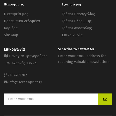
Πληροφορίες
Εξυπηρέτηση
Η εταιρεία μας
Τρόποι Παραγγελίας
Προσωπικά Δεδομένα
Τρόποι Πληρωμής
Καριέρα
Τρόποι Αποστολής
Site Map
Επικοινωνία
Επικοινωνία
Subscribe to newsletter
Παναγίας Γρηγορούσης
Enter your email address for
receiving valuable newsletters.
194, Αχαρνές 136 75
2102405282
info@screenprint.gr