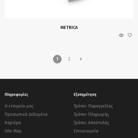
METRICA
1
2
Πληροφορίες
Εξυπηρέτηση
Η εταιρεία μας
Τρόποι Παραγγελίας
Προσωπικά Δεδομένα
Τρόποι Πληρωμής
Καριέρα
Τρόποι Αποστολής
Site Map
Επικοινωνία