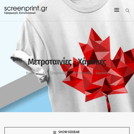
Μετροταινίες - Χάρακες
Home
Είδη Γραφείου
Μετροταινίες - Χάρακες
SHOW SIDEBAR