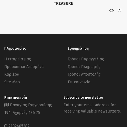
TREASURE
Πληροφορίες
Εξυπηρέτηση
Η εταιρεία μας
Τρόποι Παραγγελίας
Προσωπικά Δεδομένα
Τρόποι Πληρωμής
Καριέρα
Τρόποι Αποστολής
Site Map
Επικοινωνία
Επικοινωνία
Subscribe to newsletter
Παναγίας Γρηγορούσης
Enter your email address for
receiving valuable newsletters.
194, Αχαρνές 136 75
2102405282