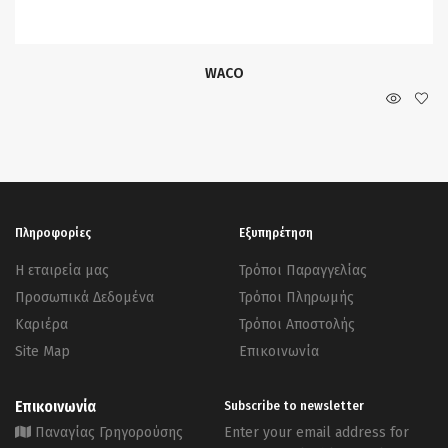
WACO
Πληροφορίες
Εξυπηρέτηση
Η εταιρεία μας
Τρόποι Παραγγελίας
Προσωπικά Δεδομένα
Τρόποι Πληρωμής
Καριέρα
Τρόποι Αποστολής
Site Map
Επικοινωνία
Επικοινωνία
Subscribe to newsletter
Παναγίας Γρηγορούσης
Enter your email address for