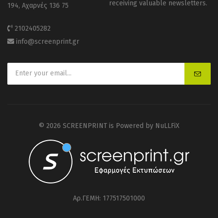
receiving valuable newsletters.
194, Αχαρνές 136 75
2102405282
info@screenprint.gr
© 2026 SCREENPRINT is Powered by
NuLLFiX
Αρ.ΓΕΜΗ: 177517501000