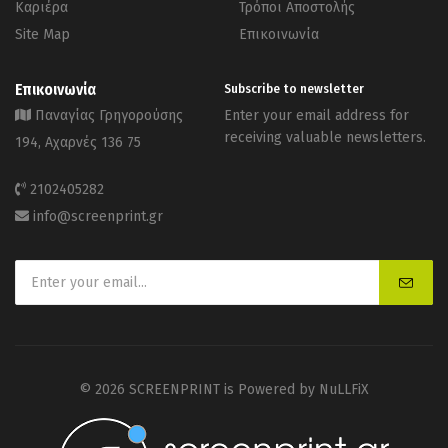
Καριέρα
Τρόποι Αποστολής
Site Map
Επικοινωνία
Επικοινωνία
Subscribe to newsletter
Παναγίας Γρηγορούσης
Enter your email address for
receiving valuable newsletters.
194, Αχαρνές 136 75
2102405282
info@screenprint.gr
© 2026 SCREENPRINT is Powered by
NuLLFiX