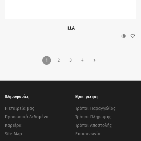
ILLA
1
2
3
4
Πληροφορίες
Εξυπηρέτηση
Η εταιρεία μας
Τρόποι Παραγγελίας
Προσωπικά Δεδομένα
Τρόποι Πληρωμής
Καριέρα
Τρόποι Αποστολής
Site Map
Επικοινωνία