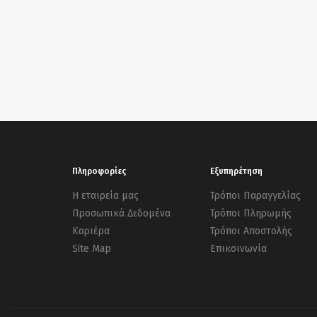
Πληροφορίες
Εξυπηρέτηση
Η εταιρεία μας
Τρόποι Παραγγελίας
Προσωπικά Δεδομένα
Τρόποι Πληρωμής
Καριέρα
Τρόποι Αποστολής
Site Map
Επικοινωνία