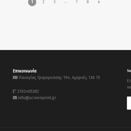
…
1
2
3
7
8
Επικοινωνία
Su
Παναγίας Γρηγορούσης 194, Αχαρνές 136 75
En
ne
2102405282
info@screenprint.gr