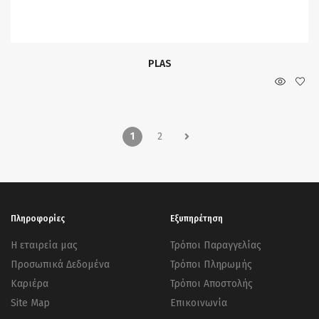
PLAS
1
2
Πληροφορίες
Εξυπηρέτηση
Η εταιρεία μας
Τρόποι Παραγγελίας
Προσωπικά Δεδομένα
Τρόποι Πληρωμής
Καριέρα
Τρόποι Αποστολής
Site Map
Επικοινωνία