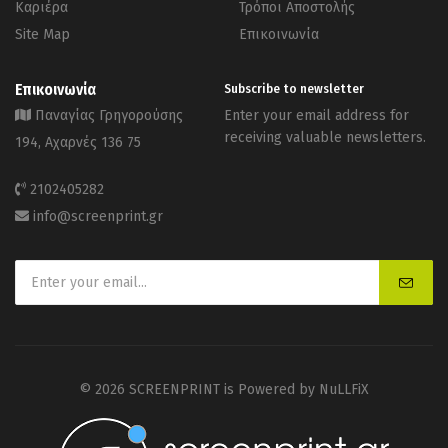
Καριέρα
Τρόποι Αποστολής
Site Map
Επικοινωνία
Επικοινωνία
Subscribe to newsletter
Παναγίας Γρηγορούσης
Enter your email address for
receiving valuable newsletters.
194, Αχαρνές 136 75
2102405282
info@screenprint.gr
© 2026 SCREENPRINT is Powered by
NuLLFiX