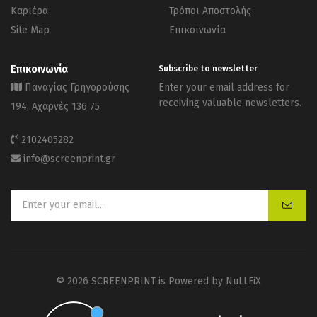
Καριέρα
Τρόποι Αποστολής
Site Map
Επικοινωνία
Επικοινωνία
Subscribe to newsletter
Παναγίας Γρηγορούσης
Enter your email address for
receiving valuable newsletters.
194, Αχαρνές 136 75
2102405282
info@screenprint.gr
© 2026 SCREENPRINT is Powered by
NuLLFiX