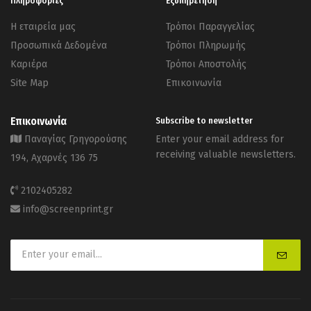
Πληροφορίες
Εξυπηρέτηση
Η εταιρεία μας
Τρόποι Παραγγελίας
Προσωπικά Δεδομένα
Τρόποι Πληρωμής
Καριέρα
Τρόποι Αποστολής
Site Map
Επικοινωνία
Επικοινωνία
Subscribe to newsletter
Παναγίας Γρηγορούσης
Enter your email address for
receiving valuable newsletters.
194, Αχαρνές 136 75
2102405282
info@screenprint.gr