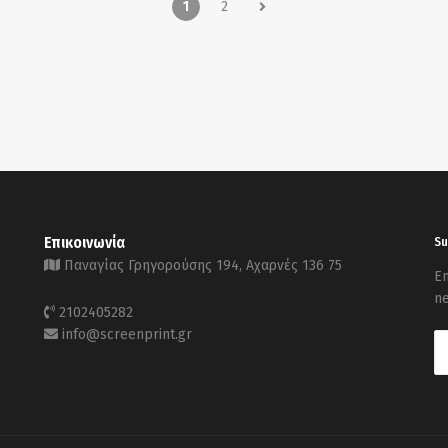
1
2
Επικοινωνία
Su
Παναγίας Γρηγορούσης 194, Αχαρνές 136 75
En
ne
2102405282
info@screenprint.gr