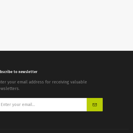
bscribe to newsletter
ter your email address for receiving valuable
wsletters.