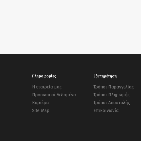
Πληροφορίες
Εξυπηρέτηση
Η εταιρεία μας
Τρόποι Παραγγελίας
Προσωπικά Δεδομένα
Τρόποι Πληρωμής
Καριέρα
Τρόποι Αποστολής
Site Map
Επικοινωνία