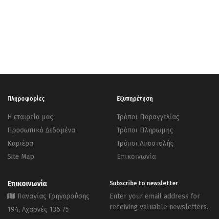
Πληροφορίες
Εξυπηρέτηση
Η εταιρεία μας
Τρόποι Παραγγελίας
Προσωπικά Δεδομένα
Τρόποι Πληρωμής
Καριέρα
Τρόποι Αποστολής
Site Map
Επικοινωνία
Επικοινωνία
Subscribe to newsletter
Παναγίας Γρηγορούσης
Enter your email address for
receiving valuable newsletters.
194, Αχαρνές 136 75