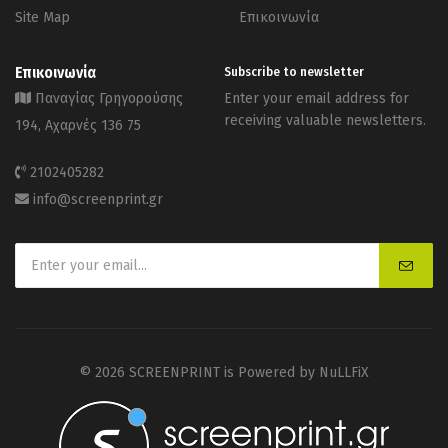
Site Map
Επικοινωνία
Επικοινωνία
Subscribe to newsletter
Παναγίας Γρηγορούσης
Enter your email address for
receiving valuable newsletters.
194, Αχαρνές 136 75
2102405282
info@screenprint.gr
© 2026 SCREENPRINT is Powered by
NuLLFiX